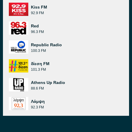
Kiss FM
92.9 FM
Red
96.3 FM
Republic Radio
100.3 FM
δίεση FM
101.3 FM
Athens Up Radio
88.6 FM
Λάμψη
92.3 FM