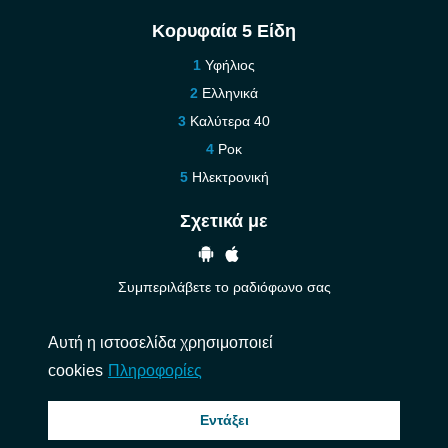
Κορυφαία 5 Είδη
Υφήλιος
Ελληνικά
Καλύτερα 40
Ροκ
Ηλεκτρονική
Σχετικά με
Συμπεριλάβετε το ραδιόφωνο σας
Βοήθεια
Αυτή η ιστοσελίδα χρησιμοποιεί
Επικοινωνήστε μαζί μας
cookies
Πληροφορίες
© 2026 InstantAudio. Ολα τα δικαιώματα διατηρούνται. ・
DMCA
・
Πολιτική
Εντάξει
Απορρήτου