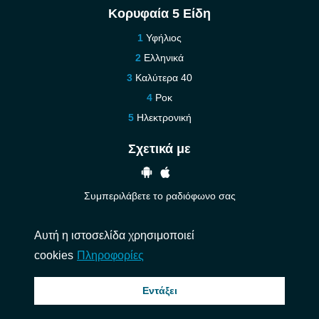
Κορυφαία 5 Είδη
Υφήλιος
Ελληνικά
Καλύτερα 40
Ροκ
Ηλεκτρονική
Σχετικά με
Συμπεριλάβετε το ραδιόφωνο σας
Βοήθεια
Αυτή η ιστοσελίδα χρησιμοποιεί
Επικοινωνήστε μαζί μας
cookies
Πληροφορίες
© 2026 InstantAudio. Ολα τα δικαιώματα διατηρούνται. ・
DMCA
・
Πολιτική
Εντάξει
Απορρήτου