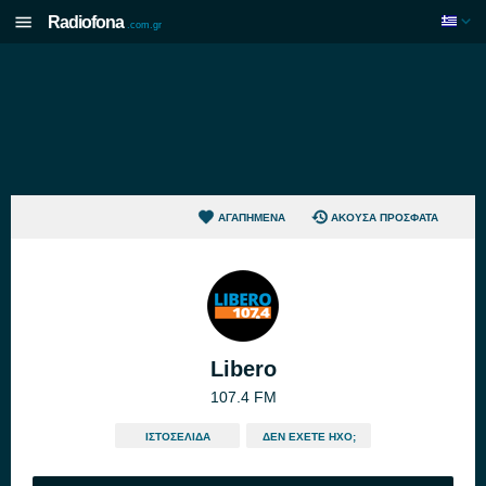
Radiofona
.com.gr
ΑΓΑΠΗΜΈΝΑ
ΆΚΟΥΣΑ ΠΡΌΣΦΑΤΑ
Libero
107.4 FM
ΙΣΤΟΣΕΛΊΔΑ
ΔΕΝ ΈΧΕΤΕ ΉΧΟ;