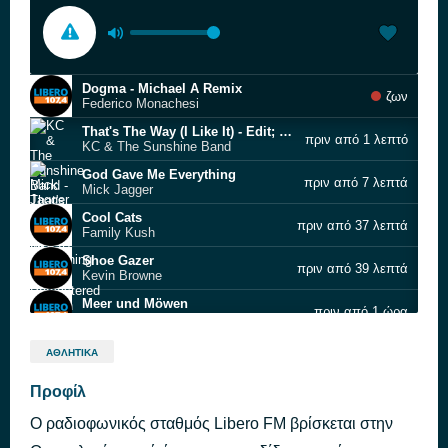
Dogma - Michael A Remix
ζων
Federico Monachesi
That's The Way (I Like It) - Edit; 2004 Remastered Version
πριν από 1 λεπτό
KC & The Sunshine Band
God Gave Me Everything
πριν από 7 λεπτά
Mick Jagger
Cool Cats
πριν από 37 λεπτά
Family Kush
Shoe Gazer
πριν από 39 λεπτά
Kevin Browne
Meer und Möwen
πριν από 1 ώρα
Wellness & Ambiente
Uplift
πριν από 1 ώρα
ΑΘΛΗΤΙΚΆ
Rafael Cerato
Heretismata
Προφίλ
πριν από 1 ώρα
Vasilis Papakonstadinou
Ο ραδιοφωνικός σταθμός Libero FΜ βρίσκεται στην
Kagkela Pantou - Live
πριν από 1 ώρα
Tzimis Panousis