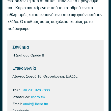
Θεσσαλονίκη από όπου και μεταδίδει το πρόγραμμα
Kalimera Ellada
του. Κύριο αντικείμενο αυτού του σταθμού είναι ο
πριν από 2 ώρες
Goin' Through
αθλητισμός και τα τεκταινόμενα που αφορούν αυτό τον
κλάδο. Ο σταθμός αυτός ασχολείται κυρίως με το
ποδόσφαιρο.
Σύνθημα
Η Δική σου Ομάδα !!
Επικοινωνία
Λέοντος Σοφού 18, Θεσσαλονίκη, Ελλάδα
Τηλ.:
+30 231 028 7888
Ιστοσελίδα:
libero.fm
Email:
onair@libero.fm
Facebook: