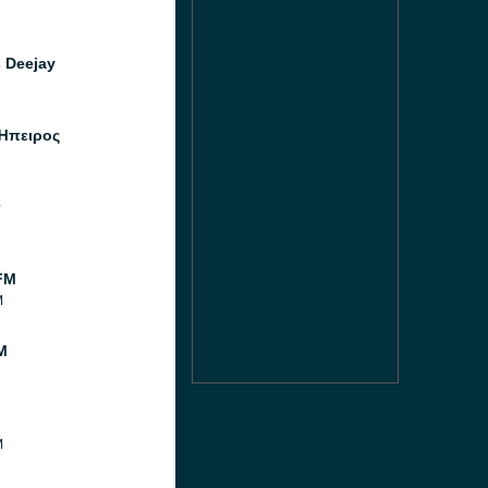
 Deejay
Ήπειρος
FM
M
M
M
M