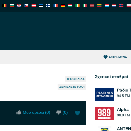
ΑΓΑΠΗΜΈΝΑ
Σχετικοί σταθμοί
ΙΣΤΟΣΕΛΊΔΑ
ΔΕΝ ΈΧΕΤΕ ΉΧΟ;
Ράδιο 
94.5 FM
Alpha
Μου αρέσει (
0
)
(
0
)
98.9 FM
ΑΝΤΕΝ