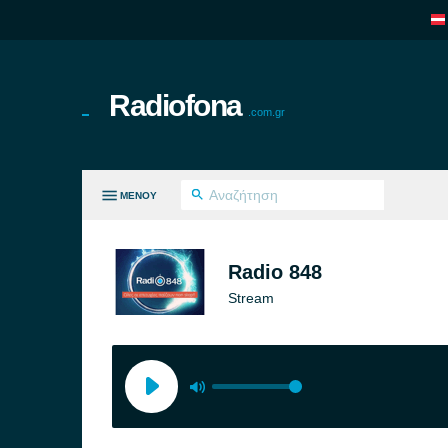
Radiofona
.com.gr
ΜΕΝΟΎ
ΛΑ ΤΑ ΕΊΔΗ
Radio 848
Stream