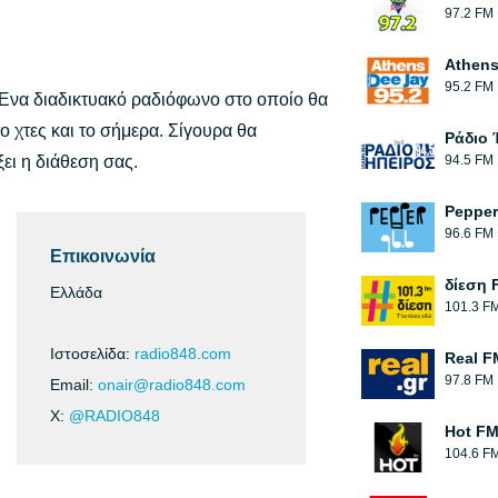
97.2 FM
Athens
95.2 FM
Ένα διαδικτυακό ραδιόφωνο στο οποίο θα
 χτες και το σήμερα. Σίγουρα θα
Ράδιο 
ξει η διάθεση σας.
94.5 FM
Pepper
96.6 FM
Επικοινωνία
δίεση 
Ελλάδα
101.3 F
Ιστοσελίδα:
radio848.com
Real F
97.8 FM
Email:
onair@radio848.com
X:
@RADIO848
Hot F
104.6 F