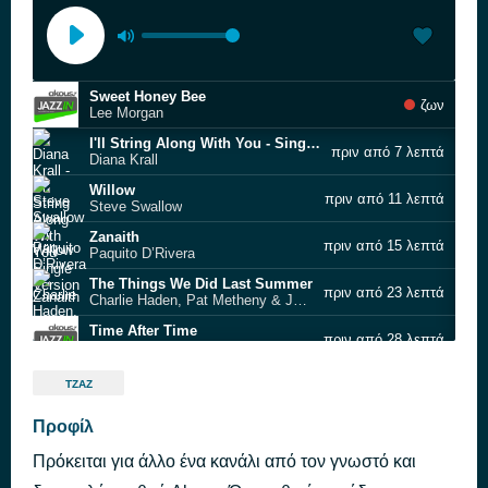
Sweet Honey Bee
ζων
Lee Morgan
I'll String Along With You - Single Version
πριν από 7 λεπτά
Diana Krall
Willow
πριν από 11 λεπτά
Steve Swallow
Zanaith
πριν από 15 λεπτά
Paquito D’Rivera
The Things We Did Last Summer
πριν από 23 λεπτά
Charlie Haden, Pat Metheny & Jerry Douglas
Time After Time
πριν από 28 λεπτά
Dimitri Vassilakis
From Now On
πριν από 32 λεπτά
ΤΖΑΖ
George Benson
Bye Bye Blackbird
Προφίλ
πριν από 36 λεπτά
Miles Davis
Πρόκειται για άλλο ένα κανάλι από τον γνωστό και
Bongo Beep
πριν από 40 λεπτά
Roy Hargrove