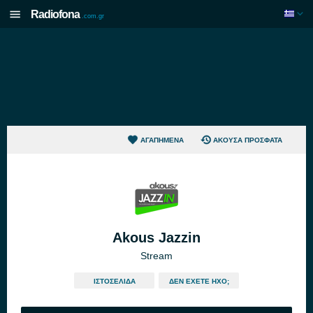
Radiofona
.com.gr
ΑΓΑΠΗΜΈΝΑ
ΆΚΟΥΣΑ ΠΡΌΣΦΑΤΑ
Akous Jazzin
Stream
ΙΣΤΟΣΕΛΊΔΑ
ΔΕΝ ΈΧΕΤΕ ΉΧΟ;