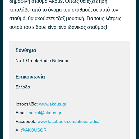
δημοφιλή σταθμό Akous. Όπως θα έχετε ήδη
Looking Good Tonight
καταλάβει από το όνομα του σταθμού, σε αυτό τον
πριν από 45 λεπτά
Chet Baker Quintet feat. Warne Marsh
σταθμό, θα ακούσετε τζαζ μουσική. Για τους λάτρεις
αυτού του είδους είναι ένα ιδανικός σταθμός!
Σύνθημα
Νο 1 Greek Radio Networκ
Επικοινωνία
Ελλάδα
Ιστοσελίδα:
www.akous.gr
Email:
social@akous.gr
Facebook:
www.facebook.com/akousradio/
X:
@AKOUSGR