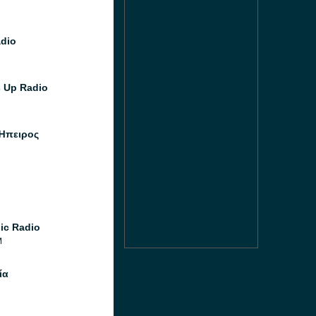
dio
 Up Radio
Ήπειρος
ic Radio
M
ία