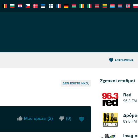
ΑΓΑΠΗΜΈΝΑ
Σχετικοί σταθμοί
ΔΕΝ ΈΧΕΤΕ ΉΧΟ;
Red
96.3 FM
Δρόμο
Μου αρέσει (
2
)
(
0
)
89.8 FM
Imagin