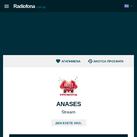
Radiofona
.com.gr
ΑΓΑΠΗΜΈΝΑ
ΆΚΟΥΣΑ ΠΡΌΣΦΑΤΑ
ANASES
Stream
ΔΕΝ ΈΧΕΤΕ ΉΧΟ;