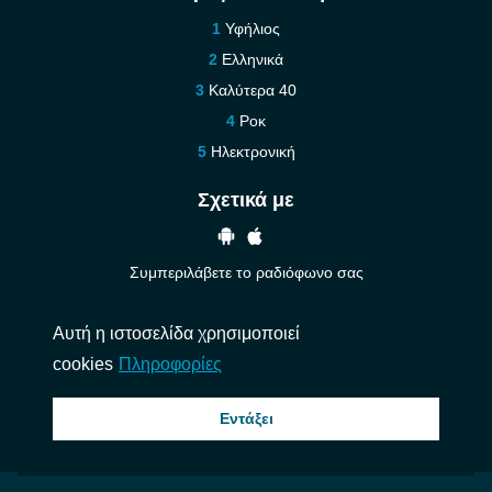
Υφήλιος
Ελληνικά
Καλύτερα 40
Ροκ
Ηλεκτρονική
Σχετικά με
Συμπεριλάβετε το ραδιόφωνο σας
Βοήθεια
Αυτή η ιστοσελίδα χρησιμοποιεί
Επικοινωνήστε μαζί μας
cookies
Πληροφορίες
© 2026 InstantAudio. Ολα τα δικαιώματα διατηρούνται. ・
DMCA
・
Πολιτική
Εντάξει
Απορρήτου