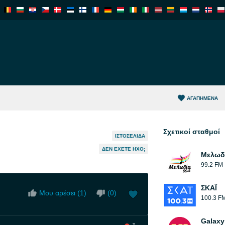
ΑΓΑΠΗΜΈΝΑ
Σχετικοί σταθμοί
ΙΣΤΟΣΕΛΊΔΑ
ΔΕΝ ΈΧΕΤΕ ΉΧΟ;
Μελωδ
99.2 FM
ΣΚΑΪ
Μου αρέσει (
1
)
(
0
)
100.3 F
Galaxy