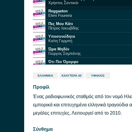
Χρήστος Σαντικάι
Reggaeton
Eleni Foureira
Πες Μου Κάτι
Πέτρος Ιακωβίδης
Υποσυνείδητο
Καίτη Γαρμπή
Ώρα Μηδέν
Γιώργος Σαμπάνης
Ότι Πιο Όμορφο
Χρήστος Μενιδιάτης
Αναστασία
ΕΛΛΗΝΙΚΆ
ΚΑΛΎΤΕΡΑ 40
ΥΦΉΛΙΟΣ
Αναστασία
Προφίλ
Σαν Έρθει Η Μέρα
Stavento
Ένας ραδιοφωνικός σταθμός από τον νομό Ηλεία
Alleluia
Ελένη Φουρέιρα
εμπορικά και επιτυχημένα ελληνικά τραγούδια 
Τι Κάνεις
μεγάλες επιτυχίες. Λειτουργεί από το 2010.
Nino, Josephine
Σύνθημα