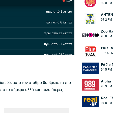
ζων
92.0 FM
πριν από 1 λεπτό
ΑΝΤΕΝ
97.2 FM
πριν από 6 λεπτά
Zoo Ra
πριν από 11 λεπτά
90.8 FM
πριν από 21 λεπτά
Plus R
102.6 F
πριν από 28 λεπτά
Ράδιο 
πριν από 35 λεπτά
94.5 FM
πριν από 39 λεπτά
Alpha
ς. Σε αυτό τον σταθμό θα βρείτε τα πιο
98.9 FM
πριν από 43 λεπτά
από το σήμερα αλλά και παλαιότερες
Real F
πριν από 50 λεπτά
97.8 FM