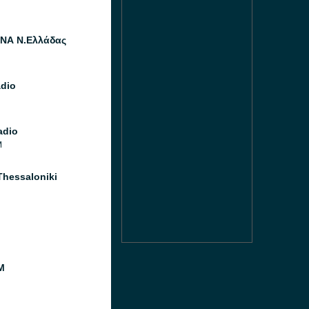
ΝΑ Ν.Ελλάδας
dio
adio
M
Thessaloniki
M