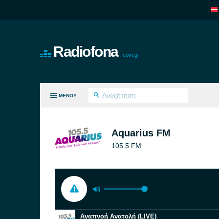
Radiofona
.com.gr
ΜΕΝΟΎ
ΛΑ ΤΑ ΕΊΔΗ
Aquarius FM
105.5 FM
Αναπνοή Ανατολή (LIVE)