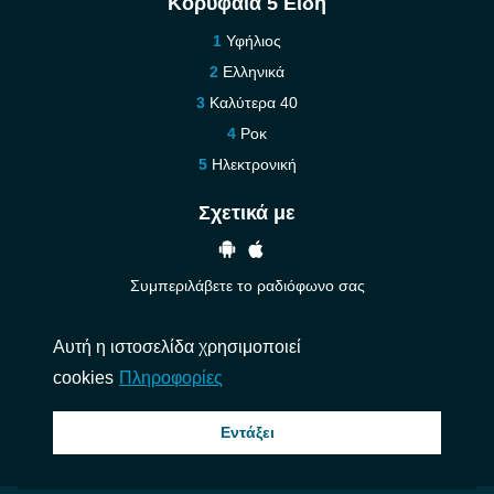
Κορυφαία 5 Είδη
Υφήλιος
Ελληνικά
Καλύτερα 40
Ροκ
Ηλεκτρονική
Σχετικά με
Συμπεριλάβετε το ραδιόφωνο σας
Βοήθεια
Αυτή η ιστοσελίδα χρησιμοποιεί
Επικοινωνήστε μαζί μας
cookies
Πληροφορίες
© 2026 InstantAudio. Ολα τα δικαιώματα διατηρούνται. ・
DMCA
・
Πολιτική
Εντάξει
Απορρήτου