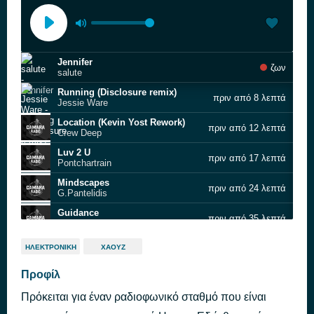
Jennifer
ζων
salute
Running (Disclosure remix)
πριν από 8 λεπτά
Jessie Ware
Location (Kevin Yost Rework)
πριν από 12 λεπτά
Crew Deep
Luv 2 U
πριν από 17 λεπτά
Pontchartrain
Mindscapes
πριν από 24 λεπτά
G.Pantelidis
Guidance
πριν από 35 λεπτά
Distant People feat. Dee Major
ALL THIS LOVE
πριν από 40 λεπτά
ΗΛΕΚΤΡΟΝΙΚΉ
ΧΆΟΥΖ
Dimi Phaze vs. Mary Jeras
Alexithymia
Προφίλ
πριν από 46 λεπτά
YokoO
Πρόκειται για έναν ραδιοφωνικό σταθμό που είναι
That's Where it all Began
πριν από 51 λεπτά
Los Chicos Altos