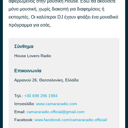
αφιερωμένος στην μουσική House. Εδώ θα ακούσετε
To the Timeless
μόνο μουσική, χωρίς διακοπή για διαφημίσεις ή
πριν από 57 λεπτά
Luka Sambe, Filter Bear, Liz Cirelli
εκπομπές. Οι καλύτεροι DJ έχουν φτιάξει ένα μοναδικό
πρόγραμμα για εσάς.
Σύνθημα
House Lovers Radio
Επικοινωνία
Αρριανού 26, Θεσσαλονίκη, Ελλάδα
Τηλ.:
+30 698 296 1984
Ιστοσελίδα:
www.camararadio.com
Email:
camararadio.official@gmail.com
Facebook:
www.facebook.com/camararadio.official/