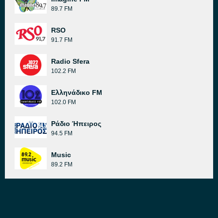
89.7 FM
RSO
91.7 FM
Radio Sfera
102.2 FM
Ελληνάδικο FM
102.0 FM
Ράδιο Ήπειρος
94.5 FM
Music
89.2 FM