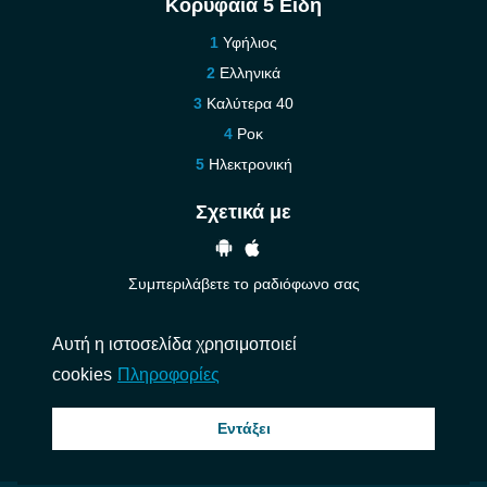
Κορυφαία 5 Είδη
Υφήλιος
Ελληνικά
Καλύτερα 40
Ροκ
Ηλεκτρονική
Σχετικά με
Συμπεριλάβετε το ραδιόφωνο σας
Βοήθεια
Αυτή η ιστοσελίδα χρησιμοποιεί
Επικοινωνήστε μαζί μας
cookies
Πληροφορίες
© 2026 InstantAudio. Ολα τα δικαιώματα διατηρούνται. ・
DMCA
・
Πολιτική
Εντάξει
Απορρήτου