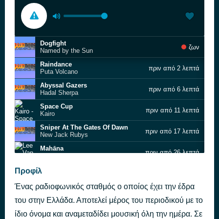
Dogfight
ζων
Named by the Sun
Raindance
πριν από 2 λεπτά
Puta Volcano
Abyssal Gazers
πριν από 6 λεπτά
Hadal Sherpa
Space Cup
πριν από 11 λεπτά
Kairo
Sniper At The Gates Of Dawn
πριν από 17 λεπτά
New Jack Rubys
Mahāna
πριν από 26 λεπτά
Lee Van Cleef
Fou
Προφίλ
πριν από 31 λεπτά
Puta Volcano
Ένας ραδιοφωνικός σταθμός ο οποίος έχει την έδρα
How's Your Low When You're Low Alone
πριν από 36 λεπτά
The Lucid Dream
του στην Ελλάδα. Αποτελεί μέρος του περιοδικού με το
Into the Black
ίδιο όνομα και αναμεταδίδει μουσική όλη την ημέρα. Σε
πριν από 40 λεπτά
Samsara Blues Experiment