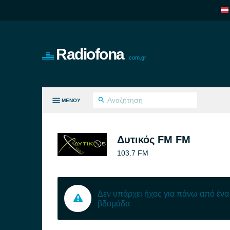
Radiofona
.com.gr
ΜΕΝΟΎ
ΛΑ ΤΑ ΕΊΔΗ
Δυτικός FM FM
103.7 FM
Δεν υπάρχει ήχος για πάνω από ένα 
βδομάδα