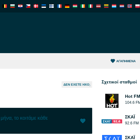
ΑΓΑΠΗΜΈΝΑ
Σχετικοί σταθμοί
ΔΕΝ ΈΧΕΤΕ ΉΧΟ;
Hot F
104.6 F
ΣΚΑΪ
μήνα, το κοιτάμε κάθε
92.6 FM
Μου αρέσει (
0
)
(
0
)
ΣΚΑΪ