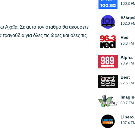
100.3 F
Ελλην
102.0 F
ω Αχαϊα. Σε αυτό τον σταθμό θα ακούσετε
τραγούδια για όλες τις ώρες και όλες τις
Red
96.3 FM
Alpha
98.9 FM
Best
92.6 FM
Imagin
89.7 FM
Libero
107.4 F