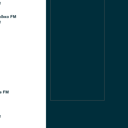
M
άδικο FM
M
e FM
M