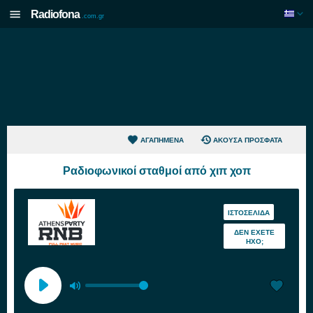
Radiofona
.com.gr
ΑΓΑΠΗΜΈΝΑ
ΆΚΟΥΣΑ ΠΡΌΣΦΑΤΑ
Ραδιοφωνικοί σταθμοί από χιπ χοπ
ΙΣΤΟΣΕΛΊΔΑ
ΔΕΝ ΈΧΕΤΕ
ΉΧΟ;