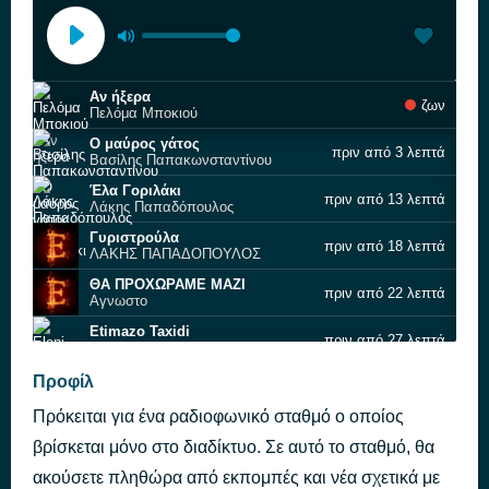
Αν ήξερα
ζων
Πελόμα Μποκιού
Ο μαύρος γάτος
πριν από 3 λεπτά
Βασίλης Παπακωνσταντίνου
Έλα Γοριλάκι
πριν από 13 λεπτά
Λάκης Παπαδόπουλος
Γυριστρούλα
πριν από 18 λεπτά
ΛΑΚΗΣ ΠΑΠΑΔΟΠΟΥΛΟΣ
ΘΑ ΠΡΟΧΩΡΑΜΕ ΜΑΖΙ
πριν από 22 λεπτά
Αγνωστο
Etimazo Taxidi
πριν από 27 λεπτά
Eleni Dimou
Εγινα για σενα τουρκος
Προφίλ
πριν από 32 λεπτά
Αγνωστο
Πρόκειται για ένα ραδιοφωνικό σταθμό ο οποίος
Τσικαμπούμ
πριν από 36 λεπτά
Γιάννης Κούτρας
βρίσκεται μόνο στο διαδίκτυο. Σε αυτό το σταθμό, θα
Αλλού τρως
ακούσετε πληθώρα από εκπομπές και νέα σχετικά με
πριν από 41 λεπτά
Γιάννης Μηλιώκας