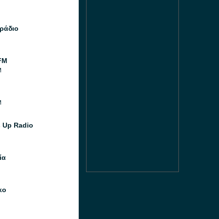
ράδιο
FM
M
M
M
 Up Radio
ία
ko