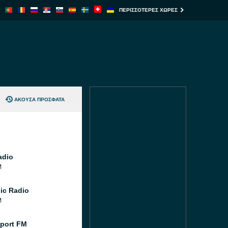
ΠΕΡΙΣΣΌΤΕΡΕΣ ΧΏΡΕΣ
ΆΚΟΥΣΑ ΠΡΌΣΦΑΤΑ
adio
M
ic Radio
M
port FM