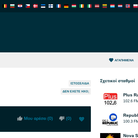
ΑΓΑΠΗΜΈΝΑ
Σχετικοί σταθμοί
ΙΣΤΟΣΕΛΊΔΑ
ΔΕΝ ΈΧΕΤΕ ΉΧΟ;
Plus R
102.6 F
Republ
Μου αρέσει (
0
)
(
0
)
100.3 F
Nova S