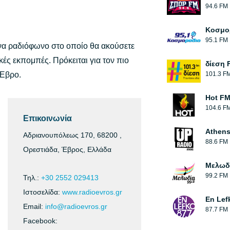
94.6 FM
Κοσμο
95.1 FM
α ραδιόφωνο στο οποίο θα ακούσετε
κές εκπομπές. Πρόκειται για τον πιο
δίεση 
 Έβρο.
101.3 F
Hot F
104.6 F
Επικοινωνία
Athens
Αδριανουπόλεως 170, 68200 ,
88.6 FM
Ορεστιάδα, Έβρος, Ελλάδα
Μελωδ
99.2 FM
Τηλ.:
+30 2552 029413
Ιστοσελίδα:
www.radioevros.gr
En Lef
Email:
info@radioevros.gr
87.7 FM
Facebook: