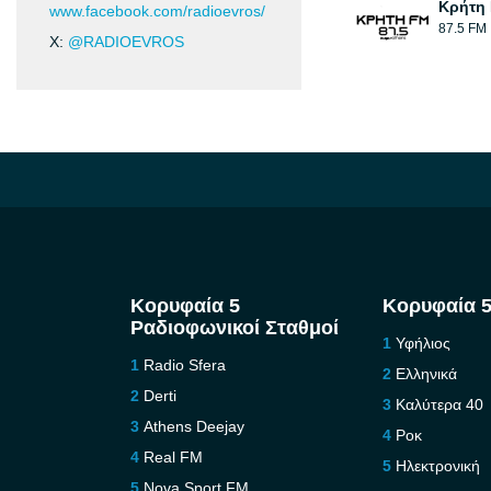
Κρήτη 
www.facebook.com/radioevros/
87.5 FM
X:
@RADIOEVROS
Κορυφαία 5
Κορυφαία 5
Ραδιοφωνικοί Σταθμοί
Υφήλιος
Radio Sfera
Ελληνικά
Derti
Καλύτερα 40
Athens Deejay
Ροκ
Real FM
Ηλεκτρονική
Nova Sport FM