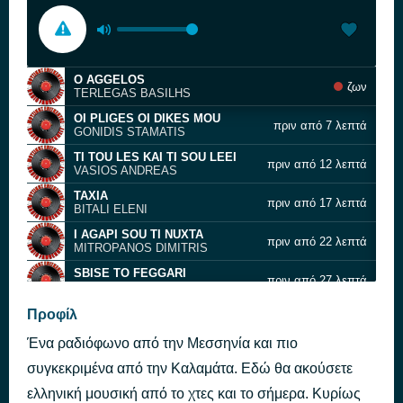
O AGGELOS
ζων
TERLEGAS BASILHS
OI PLIGES OI DIKES MOU
πριν από 7 λεπτά
GONIDIS STAMATIS
TI TOU LES KAI TI SOU LEEI
πριν από 12 λεπτά
VASIOS ANDREAS
TAXIA
πριν από 17 λεπτά
BITALI ELENI
I AGAPI SOU TI NUXTA
πριν από 22 λεπτά
MITROPANOS DIMITRIS
SBISE TO FEGGARI
πριν από 27 λεπτά
MHTROPANOS DHMHTRHS
PWLOUNTE ONIRA
Προφίλ
πριν από 32 λεπτά
PAPAMAKARIOU MARIANNA
Ένα ραδιόφωνο από την Μεσσηνία και πιο
DE MPORI NA MI SOU LIPW
πριν από 36 λεπτά
GONIDIS STAMATIS
συγκεκριμένα από την Καλαμάτα. Εδώ θα ακούσετε
RWTAS
ελληνική μουσική από το χτες και το σήμερα. Κυρίως
πριν από 44 λεπτά
THEODWRIDOU NATASA