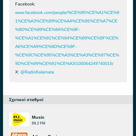
Facebook:
www.facebook.com/people/%CE%95%CE%A1%CE%9
1%CE%A3%CE%99%CE%A4%CE%95%CE%A7%CE
%9D%CE%99%CE%9A%CE%9F-
%CE%A1%CE%91%CE%94%CE%99%CE%9F%CE%
A6%CE%A9%CE%9D%CE%9F-
%CE%9C%CE%95%CE%A3%CE%A3%CE%97%CE%
9D%CE%99%CE%91%CE%A3/100064249740015/
X:
@RadioKalamata
Σχετικοί σταθμοί
Music
89.2 FM