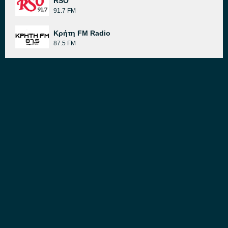
RSO
91.7 FM
Κρήτη FM Radio
87.5 FM