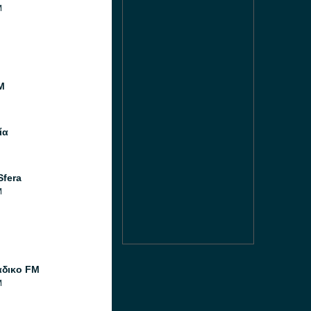
M
M
ία
Sfera
M
άδικο FM
M