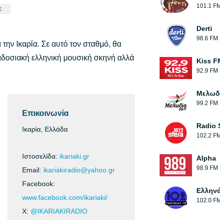
101.1 F
Σ
Derti
98.6 FM
την Ικαρία. Σε αυτό τον σταθμό, θα
αδοσιακή ελληνική μουσική σκηνή αλλά
Kiss F
92.9 FM
Μελωδ
99.2 FM
Επικοινωνία
Radio 
Ικαρία, Ελλάδα
102.2 F
Ιστοσελίδα:
ikariaki.gr
Alpha
98.9 FM
Email:
ikariakiradio@yahoo.gr
Facebook:
Ελλην
www.facebook.com/ikariaki/
102.0 F
X:
@IKARIAKIRADIO