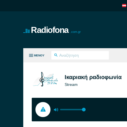
Radiofona
.com.gr
ΜΕΝΟΎ
ΛΑ ΤΑ ΕΊΔΗ
Ικαριακή ραδιοφωνία
Stream