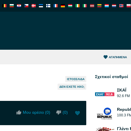
ΑΓΑΠΗΜΈΝΑ
Σχετικοί σταθμοί
ΙΣΤΟΣΕΛΊΔΑ
ΔΕΝ ΈΧΕΤΕ ΉΧΟ;
ΣΚΑΪ
92.6 FM
Republ
Μου αρέσει (
0
)
(
0
)
100.3 F
Γλέντι