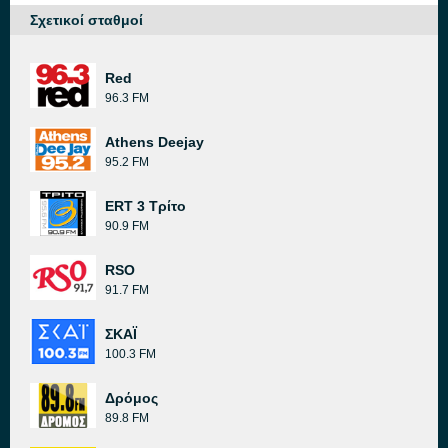
Σχετικοί σταθμοί
Red
96.3 FM
Athens Deejay
95.2 FM
ERT 3 Τρίτο
90.9 FM
RSO
91.7 FM
ΣΚΑΪ
100.3 FM
Δρόμος
89.8 FM