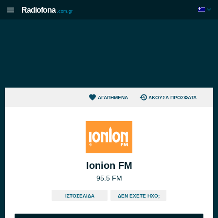
Radiofona
.com.gr
ΑΓΑΠΗΜΈΝΑ
ΆΚΟΥΣΑ ΠΡΌΣΦΑΤΑ
Ionion FM
95.5 FM
ΙΣΤΟΣΕΛΊΔΑ
ΔΕΝ ΈΧΕΤΕ ΉΧΟ;