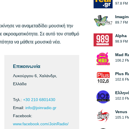
97.8 FM
Imagin
89.7 FM
κίνησε να αναμεταδίδει μουσική την
σε ακροαματικότητα. Σε αυτό τον σταθμό
Alpha
τότητα να μάθετε μουσικά νέα.
98.9 FM
Mad R
106.2 F
Επικοινωνία
Plus R
Λυκούργου 6, Χαλάνδρι,
102.6 F
Ελλάδα
Ελλην
102.0 F
Τηλ.:
+30 210 6801430
Email:
info@joinradio.gr
Venus
Facebook:
105.1 F
www.facebook.com/JoinRadio/