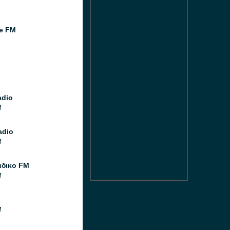
e FM
adio
M
adio
M
άδικο FM
M
M