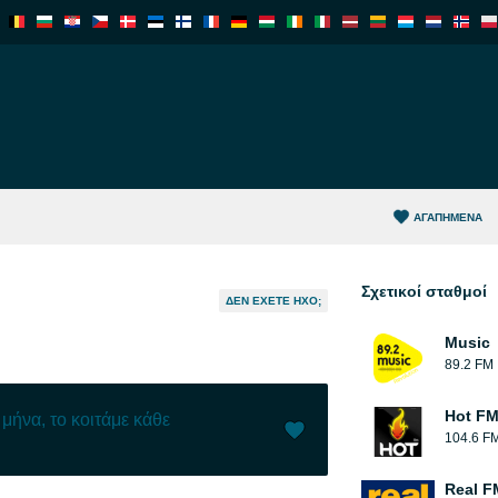
ΑΓΑΠΗΜΈΝΑ
Σχετικοί σταθμοί
ΔΕΝ ΈΧΕΤΕ ΉΧΟ;
Music
89.2 FM
Hot F
μήνα, το κοιτάμε κάθε
104.6 F
Μου αρέσει (
3
)
(
0
)
Real F