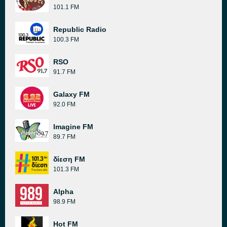
101.1 FM
Republic Radio
100.3 FM
RSO
91.7 FM
Galaxy FM
92.0 FM
Imagine FM
89.7 FM
δίεση FM
101.3 FM
Alpha
98.9 FM
Hot FM