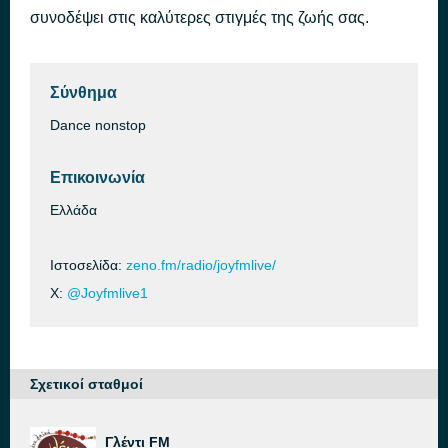
συνοδέψει στις καλύτερες στιγμές της ζωής σας.
Rushing (extended mix)
πριν από 1 ώρα
Jamie Jones & Nicole Moudaber
Σύνθημα
Dance nonstop
Επικοινωνία
Ελλάδα
Ιστοσελίδα:
zeno.fm/radio/joyfmlive/
X:
@Joyfmlive1
Σχετικοί σταθμοί
Γλέντι FM