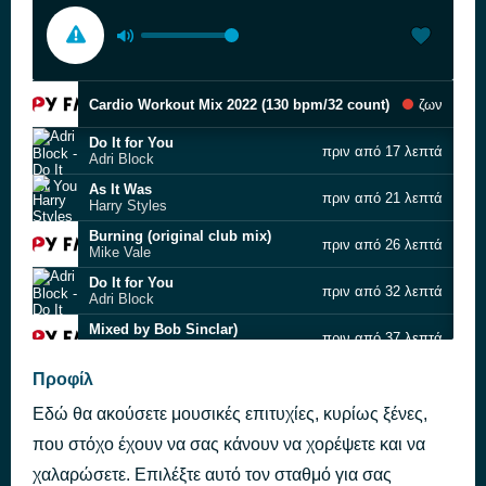
Cardio Workout Mix 2022 (130 bpm/32 count)
ζων
Do It for You
πριν από 17 λεπτά
Adri Block
As It Was
πριν από 21 λεπτά
Harry Styles
Burning (original club mix)
πριν από 26 λεπτά
Mike Vale
Do It for You
πριν από 32 λεπτά
Adri Block
Mixed by Bob Sinclar)
πριν από 37 λεπτά
Tribute (2014 Edit
Finally (Danny Krivit & Steve Travolta re‐edit)
Προφίλ
πριν από 42 λεπτά
Kings of Tomorrow feat. Rae
Εδώ θα ακούσετε μουσικές επιτυχίες, κυρίως ξένες,
The beat goes on - Roger Sanchez Remix
πριν από 52 λεπτά
Bob Sinclar
που στόχο έχουν να σας κάνουν να χορέψετε και να
Mashups & Remixes Of Popular Songs 2022 | Best Club Music Remix Mix 2022 ??
χαλαρώσετε. Επιλέξτε αυτό τον σταθμό για σας
πριν από 57 λεπτά
SUMMER DANCE MIX 2022