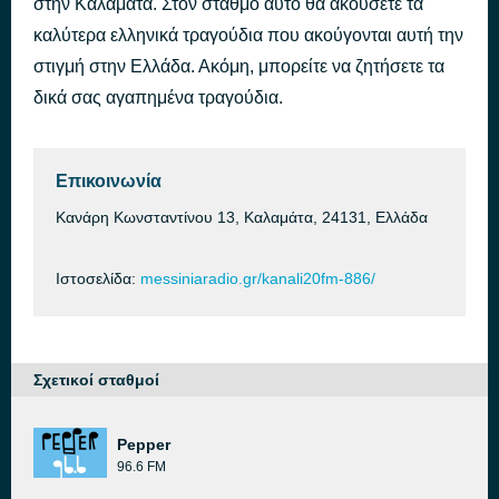
στην Καλαμάτα. Στον σταθμό αυτό θα ακούσετε τα
Tha Tha
καλύτερα ελληνικά τραγούδια που ακούγονται αυτή την
πριν από 1 ώρα
Lena Zeugara
στιγμή στην Ελλάδα. Ακόμη, μπορείτε να ζητήσετε τα
δικά σας αγαπημένα τραγούδια.
Επικοινωνία
Κανάρη Κωνσταντίνου 13, Καλαμάτα, 24131, Ελλάδα
Ιστοσελίδα:
messiniaradio.gr/kanali20fm-886/
Σχετικοί σταθμοί
Pepper
96.6 FM