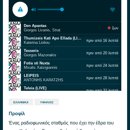
Den Apantas
ζων
Giorgos Livanis, Strat
Thumizeis Kati Apo Ellada (LIVE)
πριν από 16 λεπτά
Katerina Lioliou
Tesseris
πριν από 20 λεπτά
Giorgos Mazonakis
Fotia sti Nuxta
πριν από 24 λεπτά
Mixalis Xatzigiannis
LEIPEIS
πριν από 28 λεπτά
ANTONHS KARATZHS
Teleia (LIVE)
πριν από 32 λεπτά
Petros Iakovidis
Paradothika Se Sena
πριν από 46 λεπτά
ΕΛΛΗΝΙΚΆ
ΥΦΉΛΙΟΣ
Natasa Theodoridou
Aigaio
Προφίλ
πριν από 52 λεπτά
Anna Vissi
Ένας ραδιοφωνικός σταθμός που έχει την έδρα του
Anapnoi Anatoli (LIVE)
πριν από 57 λεπτά
Xristos Santikai