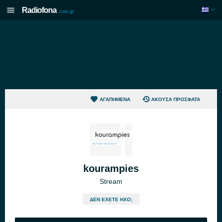
Radiofona
.com.gr
ΑΓΑΠΗΜΈΝΑ
ΆΚΟΥΣΑ ΠΡΌΣΦΑΤΑ
kourampies
Stream
ΔΕΝ ΈΧΕΤΕ ΉΧΟ;