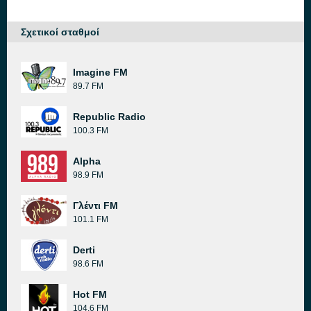
Σχετικοί σταθμοί
Imagine FM
89.7 FM
Republic Radio
100.3 FM
Alpha
98.9 FM
Γλέντι FM
101.1 FM
Derti
98.6 FM
Hot FM
104.6 FM