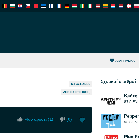
ΑΓΑΠΗΜΈΝΑ
Σχετικοί σταθμοί
ΙΣΤΟΣΕΛΊΔΑ
ΔΕΝ ΈΧΕΤΕ ΉΧΟ;
Κρήτη 
87.5 FM
Pepper
Μου αρέσει (
1
)
(
0
)
96.6 FM
Plus R