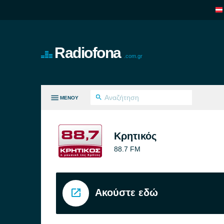
Radiofona
.com.gr
ΜΕΝΟΎ
ΛΑ ΤΑ ΕΊΔΗ
Κρητικός
88.7 FM
Ακούστε εδώ