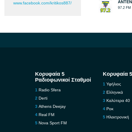
ΑΝΤΕΝ
www.facebook.com/kritikos887/
97.2 FM
Κορυφαία 5
Κορυφαία 5
Ραδιοφωνικοί Σταθμοί
Υφήλιος
Radio Sfera
Ελληνικά
Derti
Καλύτερα 40
Athens Deejay
Ροκ
Real FM
Ηλεκτρονική
Nova Sport FM