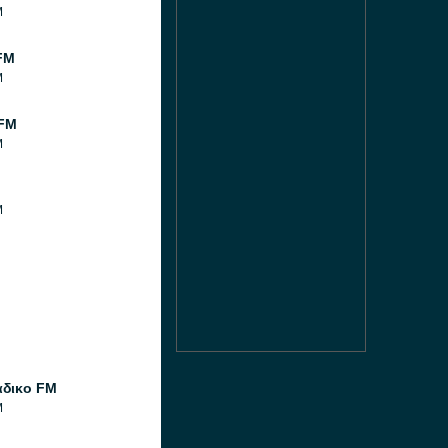
M
FM
M
 FM
M
M
M
άδικο FM
M