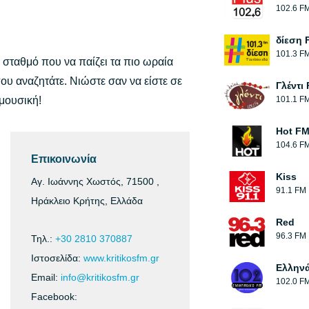
102.6 F
δίεση 
101.3 F
α σταθμό που να παίζει τα πιο ωραία
που αναζητάτε. Νιώστε σαν να είστε σε
Γλέντι
μουσική!
101.1 F
Hot F
104.6 F
Επικοινωνία
Kiss
Αγ. Ιωάννης Χωστός, 71500 ,
91.1 FM
Ηράκλειο Κρήτης, Ελλάδα
Red
96.3 FM
Τηλ.:
+30 2810 370887
Ιστοσελίδα:
www.kritikosfm.gr
Ελλην
Email:
info@kritikosfm.gr
102.0 F
Facebook: