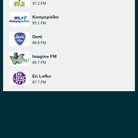
97.2 FM
Κοσμοράδιο
95.1 FM
Derti
98.6 FM
Imagine FM
89.7 FM
En Lefko
87.7 FM