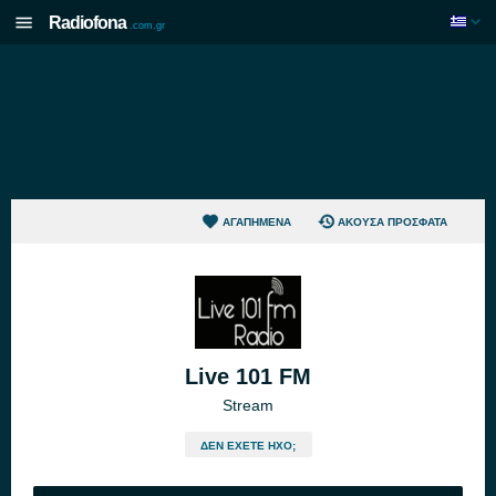
Radiofona
.com.gr
ΑΓΑΠΗΜΈΝΑ
ΆΚΟΥΣΑ ΠΡΌΣΦΑΤΑ
Live 101 FM
Stream
ΔΕΝ ΈΧΕΤΕ ΉΧΟ;