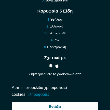
Nova Sport FM
Κορυφαία 5 Είδη
Υφήλιος
Ελληνικά
Καλύτερα 40
Ροκ
Ηλεκτρονική
Σχετικά με
Συμπεριλάβετε το ραδιόφωνο σας
Βοήθεια
Αυτή η ιστοσελίδα χρησιμοποιεί
Επικοινωνήστε μαζί μας
cookies
Πληροφορίες
© 2026 InstantAudio. Ολα τα δικαιώματα διατηρούνται. ・
DMCA
・
Πολιτική
Εντάξει
Απορρήτου