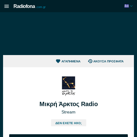
Radiofona
.com.gr
ΑΓΑΠΗΜΈΝΑ
ΆΚΟΥΣΑ ΠΡΌΣΦΑΤΑ
Μικρή Άρκτος Radio
Stream
ΔΕΝ ΈΧΕΤΕ ΉΧΟ;