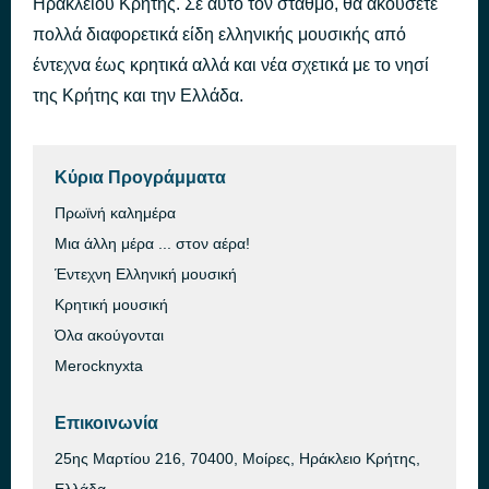
Ηρακλείου Κρήτης. Σε αυτό τον σταθμό, θα ακούσετε
Πρόσεχε Καλά
πολλά διαφορετικά είδη ελληνικής μουσικής από
πριν από 1 ώρα
Νίκος Βέρτης
έντεχνα έως κρητικά αλλά και νέα σχετικά με το νησί
της Κρήτης και την Ελλάδα.
Κύρια Προγράμματα
Πρωϊνή καλημέρα
Μια άλλη μέρα ... στον αέρα!
Έντεχνη Ελληνική μουσική
Κρητική μουσική
Όλα ακούγονται
Merocknyxta
Επικοινωνία
25ης Μαρτίου 216, 70400, Μοίρες, Ηράκλειο Κρήτης,