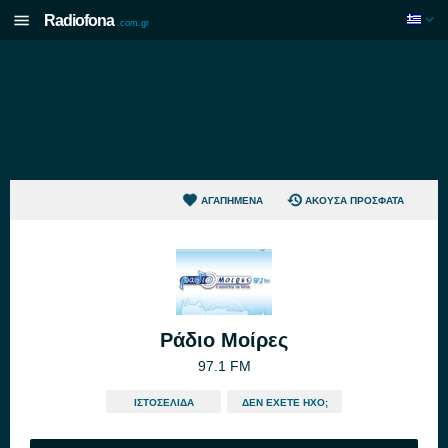
Radiofona
.com.gr
ΑΓΑΠΗΜΈΝΑ
ΆΚΟΥΣΑ ΠΡΌΣΦΑΤΑ
Ράδιο Μοίρες
97.1 FM
ΙΣΤΟΣΕΛΊΔΑ
ΔΕΝ ΈΧΕΤΕ ΉΧΟ;