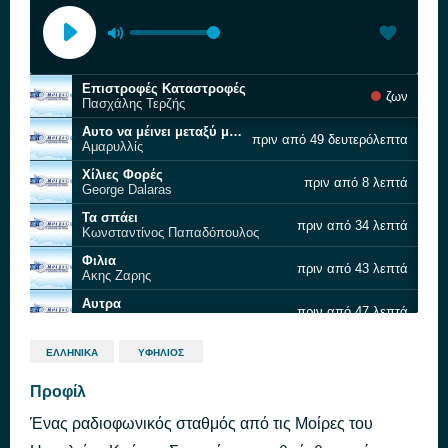
Επιστροφές Καταστροφές
ζων
Πασχάλης Τερζής
Αυτο να μέινει μεταξύ μας
πριν από 49 δευτερόλεπτα
Αμαρυλλίς
Χίλιες Φορές
πριν από 8 λεπτά
George Dalaras
Τα σπάει
πριν από 34 λεπτά
Κωνσταντίνος Παπαδόπουλος
Φιλια
πριν από 43 λεπτά
Ακης Ζαρης
Αυτρα
πριν από 47 λεπτά
Τάσος Βερμής
Έλα
πριν από 51 λεπτά
ΕΛΛΗΝΙΚΆ
ΥΦΉΛΙΟΣ
Πέγκυ Ζήνα
Θυμάμαι
Προφίλ
πριν από 56 λεπτά
Στέλιος Ρόκκος
Ένας ραδιοφωνικός σταθμός από τις Μοίρες του
Άργησες
πριν από 1 ώρα
Αγγελική Ηλιάδη