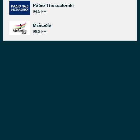
Ράδιο Thessaloniki
94.5 FM
Μελωδία
99.2 FM