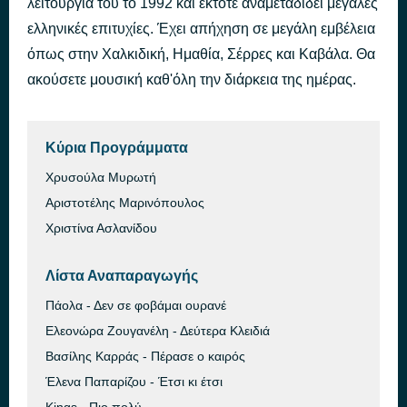
λειτουργία του το 1992 και έκτοτε αναμεταδίδει μεγάλες
POSO MOY LEIPEI
ελληνικές επιτυχίες. Έχει απήχηση σε μεγάλη εμβέλεια
πριν από 2 ώρες
ON AIR ILIAS KAMPAKAKIS
όπως στην Χαλκιδική, Ημαθία, Σέρρες και Καβάλα. Θα
ακούσετε μουσική καθ'όλη την διάρκεια της ημέρας.
Κύρια Προγράμματα
Χρυσούλα Μυρωτή
Αριστοτέλης Μαρινόπουλος
Χριστίνα Ασλανίδου
Λίστα Αναπαραγωγής
Πάολα - Δεν σε φοβάμαι ουρανέ
Ελεονώρα Ζουγανέλη - Δεύτερα Κλειδιά
Βασίλης Καρράς - Πέρασε ο καιρός
Έλενα Παπαρίζου - Έτσι κι έτσι