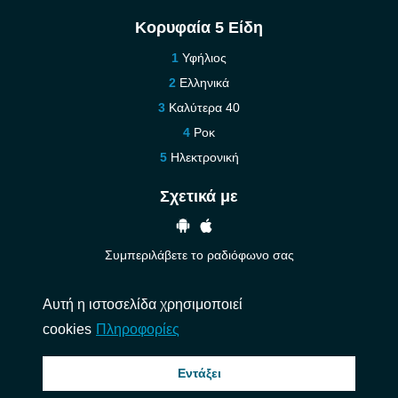
Κορυφαία 5 Είδη
Υφήλιος
Ελληνικά
Καλύτερα 40
Ροκ
Ηλεκτρονική
Σχετικά με
Συμπεριλάβετε το ραδιόφωνο σας
Βοήθεια
Αυτή η ιστοσελίδα χρησιμοποιεί
Επικοινωνήστε μαζί μας
cookies
Πληροφορίες
© 2026 InstantAudio. Ολα τα δικαιώματα διατηρούνται. ・
DMCA
・
Πολιτική
Εντάξει
Απορρήτου