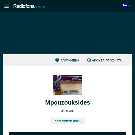
Radiofona
.com.gr
ΑΓΑΠΗΜΈΝΑ
ΆΚΟΥΣΑ ΠΡΌΣΦΑΤΑ
Mpouzouksides
Stream
ΔΕΝ ΈΧΕΤΕ ΉΧΟ;