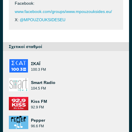
Facebook:
www.facebook.com/groups/www.mpouzouksides.eu/
X:
@MPOUZOUKSIDESEU
Σχετικοί σταθμοί
ΣΚΑΪ
100.3 FM
Smart Radio
104.5 FM
Kiss FM
92.9 FM
Pepper
96.6 FM