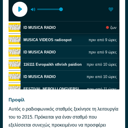
ID MUSICA RADIO
ζων
MUSICA VIDEOS radiospot
πριν από 9 ώρες
ID MUSICA RADIO
πριν από 9 ώρες
116111 Evropaikh sthrixh paidion
πριν από 10 ώρες
ID MUSICA RADIO
πριν από 10 ώρες
FESTIVAL NEROU LONGVERSION RADIOSPOT
πριν από 11 ώρες
Προφίλ
ID MUSICA RADIO
πριν από 11 ώρες
Αυτός ο ραδιοφωνικός σταθμός ξεκίνησε τη λειτουργία
MESHMERI SPOT ARXH
πριν από 12 ώρες
του το 2015. Πρόκειται για έναν σταθμό που
εξελίσσεται συνεχώς προκειμένου να προσφέρει
ID MUSICA RADIO
πριν από 12 ώρες