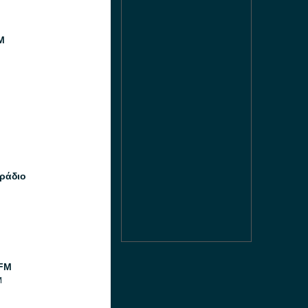
M
ράδιο
 FM
M