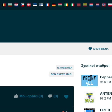
ΑΓΑΠΗΜΈΝΑ
Σχετικοί σταθμοί
ΙΣΤΟΣΕΛΊΔΑ
ΔΕΝ ΈΧΕΤΕ ΉΧΟ;
Pepper
96.6 FM
ΑΝΤΕΝ
Μου αρέσει (
0
)
(
0
)
97.2 FM
ERT 3 