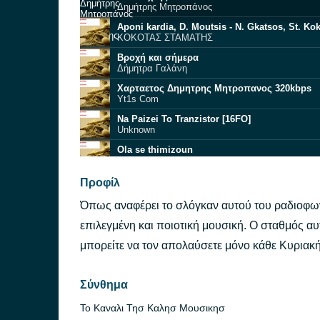
Δημήτρης Μητροπάνος
Aponi kardia, D. Moutsis - N. Gkatsos, St. Kok
ΚΟΚΟΤΑΣ ΣΤΑΜΑΤΗΣ
Βροχή και σήμερα
Δήμητρα Γαλάνη
Χαρταετος Δημητρης Μητροπανος 320kbps
Yt1s Com
Na Paizei To Tranzistor [16FO]
Unknown
Ola se thimizoun
Odeia
ΣΤΡΑΤΟΣ ΔΙΟΝΥΣΙΟΥ ΛΙΤΣΑ ΔΙΑΜΑΝΤΗ καλημ
Προφίλ
Unknown
Όπως αναφέρει το σλόγκαν αυτού του ραδιοφω
Agapiomastan [wJt]
Rena Koymiwth
επιλεγμένη και ποιοτική μουσική. Ο σταθμός αυτ
Το Άγαλμα
μπορείτε να τον απολαύσετε μόνο κάθε Κυριακ
Γιάννης Πουλόπουλος
Den Xero Poso S' Agapo
Βίκυ Μοσχολιού
Σύνθημα
Το Καναλι Τησ Καλησ Μουσικησ