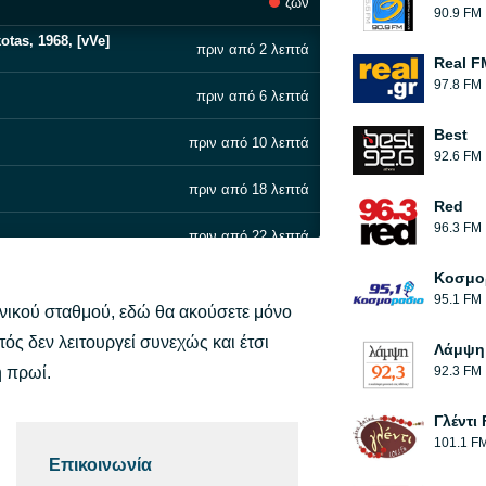
ζων
90.9 FM
otas, 1968, [vVe]
πριν από 2 λεπτά
Real F
97.8 FM
πριν από 6 λεπτά
Best
πριν από 10 λεπτά
92.6 FM
πριν από 18 λεπτά
Red
96.3 FM
πριν από 22 λεπτά
έρα καρδιά μου [XuB]
Κοσμο
πριν από 27 λεπτά
95.1 FM
νικού σταθμού, εδώ θα ακούσετε μόνο
πριν από 31 λεπτά
ός δεν λειτουργεί συνεχώς και έτσι
Λάμψη
ή πρωί.
92.3 FM
πριν από 37 λεπτά
Γλέντι
πριν από 42 λεπτά
101.1 F
Επικοινωνία