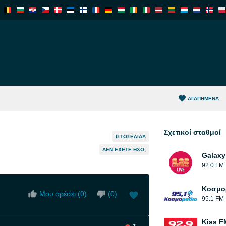
ΑΓΑΠΗΜΈΝΑ
Σχετικοί σταθμοί
ΙΣΤΟΣΕΛΊΔΑ
ΔΕΝ ΈΧΕΤΕ ΉΧΟ;
Galaxy
92.0 FM
Κοσμο
Μου αρέσει (
0
)
(
0
)
95.1 FM
Kiss F