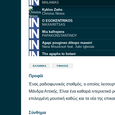
MALAMAS
Kyklos Zwhs
Christos Ninios
O EGOKENTRIKOS
MAXAIRITSAS
Mia kalhspera
PAPAKONSTANTINOY
Agapi pougines dikopo maxeiri
Nana Mouskouri feat. Julio Iglesias
Ths agaphs to botani
KANA
Trelh ki adespoth
ΕΛΛΗΝΙΚΆ
ΥΦΉΛΙΟΣ
PAPAZOGLOY
Προφίλ
pote mhn les pote
KARBELAS
Ένας ραδιοφωνικός σταθμός, ο οποίος λειτουργε
Se perimeno t'allo kalokairi
ELENA
Μάνδρα Αττικής. Είναι ένα καθαρά ιντερνετικό
FTHINOPWRO
επιλεγμένη μουσική καθώς και τα νέα της επικα
KSIDOYS
Σύνθημα