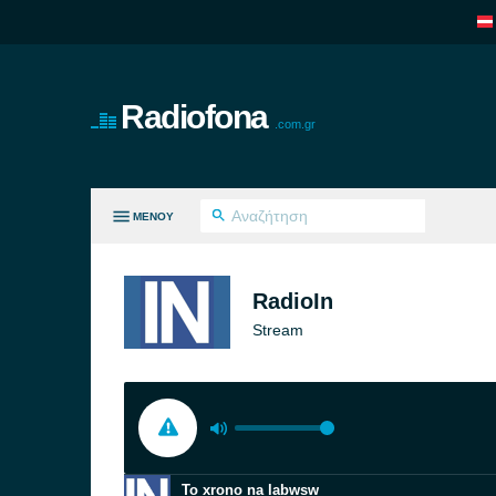
Radiofona
.com.gr
ΜΕΝΟΎ
ΛΑ ΤΑ ΕΊΔΗ
RadioIn
Stream
To xrono na labwsw