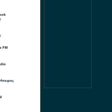
ock
M
M
e FM
dio
Ήπειρος
M