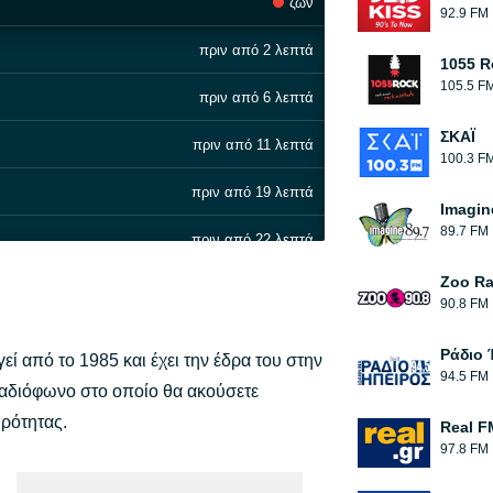
ζων
92.9 FM
πριν από 2 λεπτά
1055 R
105.5 F
πριν από 6 λεπτά
ΣΚΑΪ
πριν από 11 λεπτά
100.3 F
πριν από 19 λεπτά
Imagin
89.7 FM
πριν από 22 λεπτά
Zoo Ra
πριν από 27 λεπτά
90.8 FM
πριν από 31 λεπτά
Ράδιο 
ί από το 1985 και έχει την έδρα του στην
94.5 FM
πριν από 36 λεπτά
 ραδιόφωνο στο οποίο θα ακούσετε
ιρότητας.
Real F
πριν από 39 λεπτά
97.8 FM