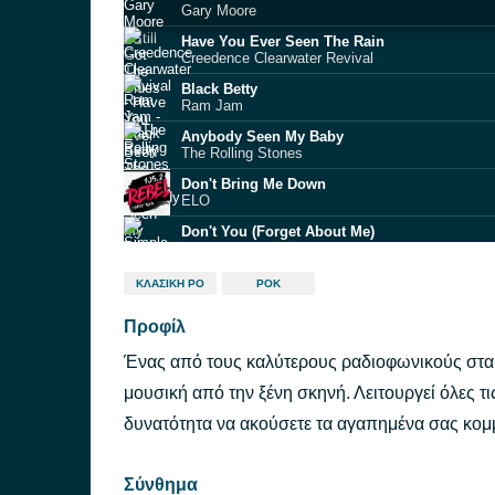
Gary Moore
Have You Ever Seen The Rain
Creedence Clearwater Revival
Black Betty
Ram Jam
Anybody Seen My Baby
The Rolling Stones
Don't Bring Me Down
ELO
Don't You (Forget About Me)
Simple Minds
Holiday
ΚΛΑΣΙΚΉ ΡΟ
ΡΟΚ
Scorpions
Προφίλ
Any Way You Want It
Journey
Ένας από τους καλύτερους ραδιοφωνικούς στα
Riders on the Storm
The Doors
μουσική από την ξένη σκηνή. Λειτουργεί όλες τι
Refugee
δυνατότητα να ακούσετε τα αγαπημένα σας κομμ
Tom Petty and the Heartbreakers
Σύνθημα