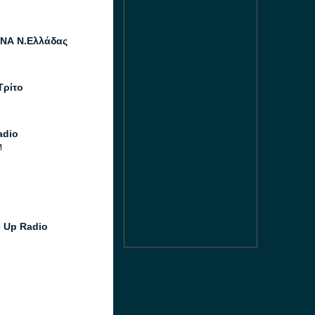
ΝΑ Ν.Ελλάδας
Τρίτο
adio
M
 Up Radio