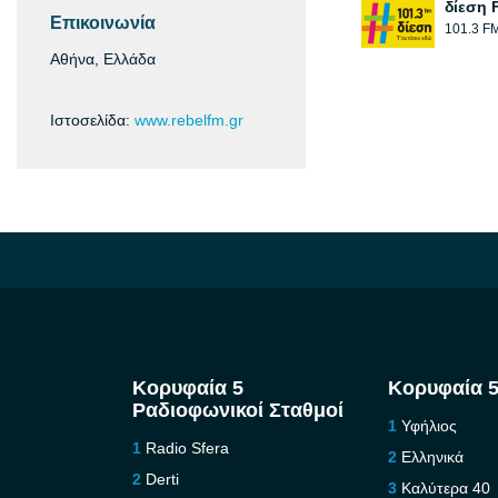
δίεση 
Επικοινωνία
101.3 F
Αθήνα, Ελλάδα
Ιστοσελίδα:
www.rebelfm.gr
Κορυφαία 5
Κορυφαία 5
Ραδιοφωνικοί Σταθμοί
Υφήλιος
Radio Sfera
Ελληνικά
Derti
Καλύτερα 40