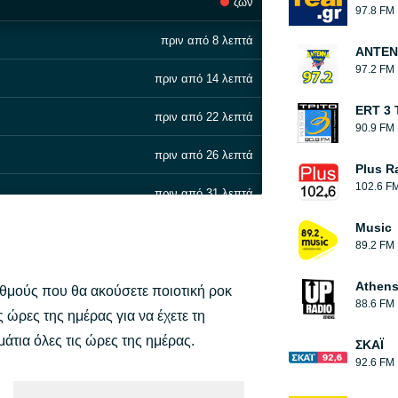
ζων
97.8 FM
πριν από 8 λεπτά
ΑΝΤΕΝ
97.2 FM
πριν από 14 λεπτά
ERT 3 
πριν από 22 λεπτά
90.9 FM
πριν από 26 λεπτά
Plus R
102.6 F
πριν από 31 λεπτά
Music
πριν από 35 λεπτά
89.2 FM
πριν από 39 λεπτά
Athens
θμούς που θα ακούσετε ποιοτική ροκ
88.6 FM
πριν από 44 λεπτά
ς ώρες της ημέρας για να έχετε τη
άτια όλες τις ώρες της ημέρας.
ΣΚΑΪ
πριν από 51 λεπτά
92.6 FM