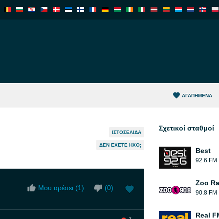
ΑΓΑΠΗΜΈΝΑ
Σχετικοί σταθμοί
ΙΣΤΟΣΕΛΊΔΑ
ΔΕΝ ΈΧΕΤΕ ΉΧΟ;
Best
92.6 FM
Zoo Ra
Μου αρέσει (
1
)
(
0
)
90.8 FM
Real F