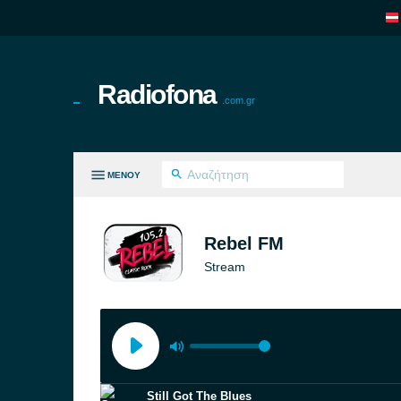
Radiofona
.com.gr
ΜΕΝΟΎ
ΛΑ ΤΑ ΕΊΔΗ
Rebel FM
Stream
Still Got The Blues