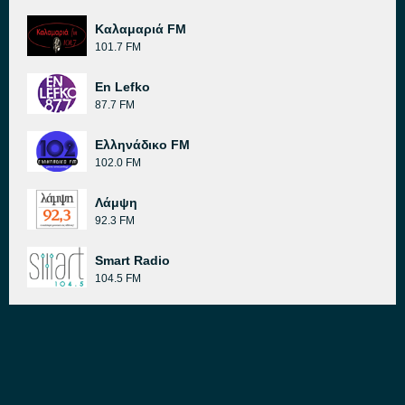
Καλαμαριά FM
101.7 FM
En Lefko
87.7 FM
Ελληνάδικο FM
102.0 FM
Λάμψη
92.3 FM
Smart Radio
104.5 FM