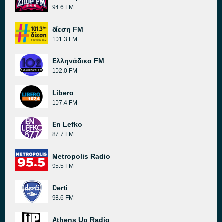
94.6 FM
δίεση FM
101.3 FM
Ελληνάδικο FM
102.0 FM
Libero
107.4 FM
En Lefko
87.7 FM
Metropolis Radio
95.5 FM
Derti
98.6 FM
Athens Up Radio