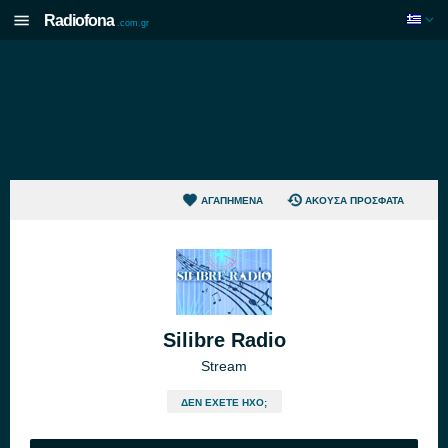
Radiofona
.com.gr
ΑΓΑΠΗΜΈΝΑ
ΆΚΟΥΣΑ ΠΡΌΣΦΑΤΑ
Silibre Radio
Stream
ΔΕΝ ΈΧΕΤΕ ΉΧΟ;