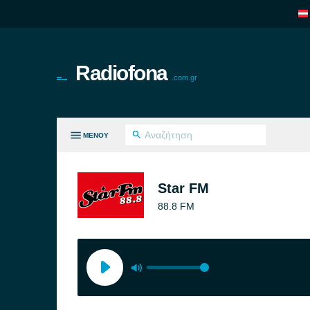
Radiofona
.com.gr
ΜΕΝΟΎ
ΛΑ ΤΑ ΕΊΔΗ
Star FM
88.8 FM