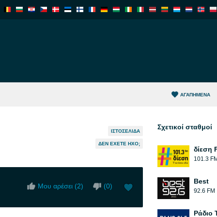
ΑΓΑΠΗΜΈΝΑ
Σχετικοί σταθμοί
ΙΣΤΟΣΕΛΊΔΑ
ΔΕΝ ΈΧΕΤΕ ΉΧΟ;
δίεση 
101.3 F
Best
Μου αρέσει (
2
)
(
0
)
92.6 FM
Ράδιο 