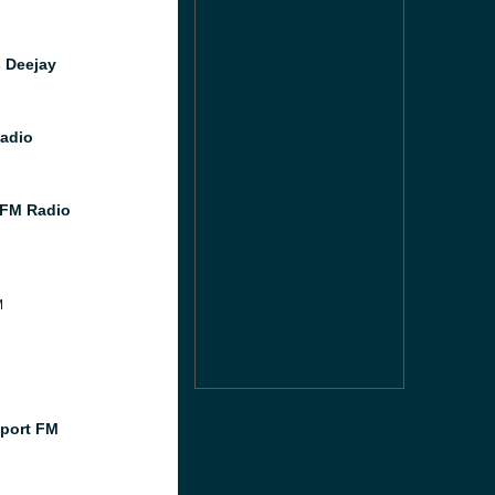
 Deejay
adio
FM Radio
M
port FM