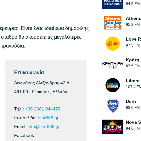
94.5 FM
Athens
95.2 FM
ρκυρας. Είναι ένας ιδιαίτερα δημοφιλής
 σταθμό θα ακούσετε τις μεγαλύτερες
Love R
 τραγούδια.
97.5 FM
Κρήτη 
87.5 FM
Επικοινωνία
Libero
Λεωφόρος Αλεξάνδρας 42 Α,
107.4 F
491 00 , Κέρκυρα , Ελλάδα
Derti
98.6 FM
Τηλ.:
+30 2661 044478
Ιστοσελίδα:
star888.gr
Nova S
Email:
info@star888.gr
94.6 FM
Facebook: