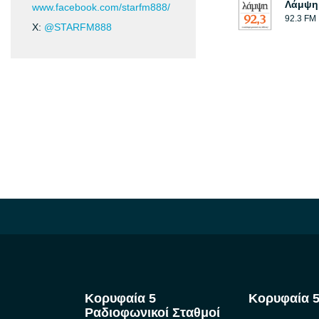
Λάμψη
www.facebook.com/starfm888/
92.3 FM
X:
@STARFM888
Κορυφαία 5
Κορυφαία 5
Ραδιοφωνικοί Σταθμοί