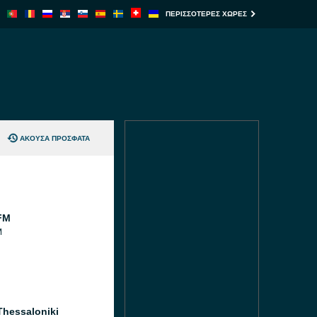
ΠΕΡΙΣΣΌΤΕΡΕΣ ΧΏΡΕΣ
ΆΚΟΥΣΑ ΠΡΌΣΦΑΤΑ
FM
M
Thessaloniki