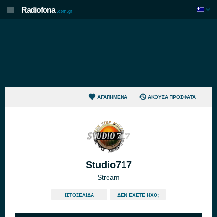
Radiofona
.com.gr
ΑΓΑΠΗΜΈΝΑ
ΆΚΟΥΣΑ ΠΡΌΣΦΑΤΑ
Studio717
Stream
ΙΣΤΟΣΕΛΊΔΑ
ΔΕΝ ΈΧΕΤΕ ΉΧΟ;