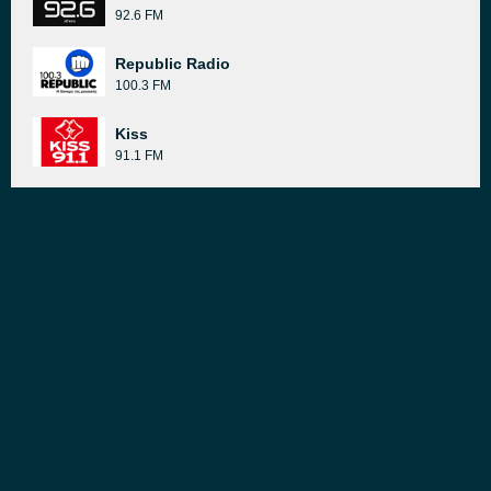
92.6 FM
Republic Radio
100.3 FM
Kiss
91.1 FM