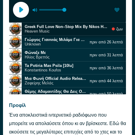
Greek Full Love Non–Stop Mix By Nikos Halkousis | Official Audio Video (HD) [10nJ]
ζων
Heaven Music
Γιώργος Γιαννιάς Μιλάμε Για Έρωτα Official Music Video 4K [10aG]
πριν από 26 λεπτά
Unknown
Φώναξε Με
πριν από 31 λεπτά
Ηλίας Βρεττός
Ta Potiria Mas Psila [10lu]
πριν από 36 λεπτά
Konstantinos Koufos
Μια Φωνή Official Audio Release [10aT]
πριν από 44 λεπτά
Ζαφείρης Μελάς
Θέμης Αδαμαντίδης Θα Δεις Official Music Video 4K [10aZ]
πριν από 50 λεπτά
Unknown
Siko Kardia Mou [10ap]
Προφίλ
πριν από 57 λεπτά
Unknown
Ένα αποκλειστικά ιντερνετικό ραδιόφωνο που
Όλη Μου Η Στεναχώρια
πριν από 1 ώρα
Katy Garbi
μπορείτε να απολαύσετε όπου κι αν βρίσκεστε. Εδώ θα
Τα Χειρότερα
ακούσετε τις μεγαλύτερες επιτυχίες από το χτες και το
πριν από 1 ώρα
Νατάσα Θεοδωρίδου