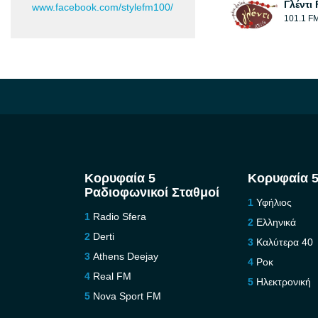
Γλέντι
www.facebook.com/stylefm100/
101.1 F
Κορυφαία 5
Κορυφαία 5
Ραδιοφωνικοί Σταθμοί
Υφήλιος
Radio Sfera
Ελληνικά
Derti
Καλύτερα 40
Athens Deejay
Ροκ
Real FM
Ηλεκτρονική
Nova Sport FM