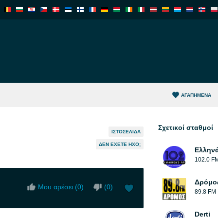
ΑΓΑΠΗΜΈΝΑ
Σχετικοί σταθμοί
ΙΣΤΟΣΕΛΊΔΑ
ΔΕΝ ΈΧΕΤΕ ΉΧΟ;
Ελλην
102.0 F
Δρόμο
Μου αρέσει (
0
)
(
0
)
89.8 FM
Derti