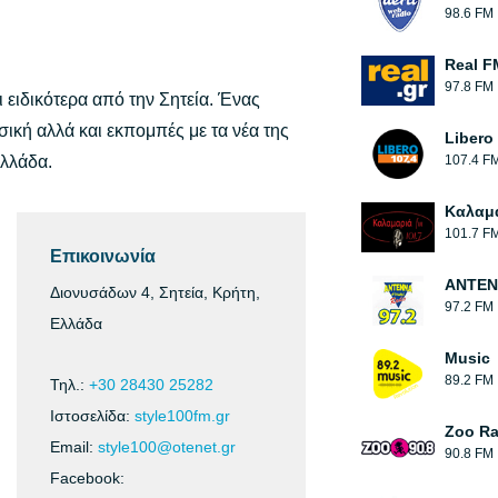
98.6 FM
Real F
97.8 FM
ειδικότερα από την Σητεία. Ένας
ική αλλά και εκπομπές με τα νέα της
Libero
Ελλάδα.
107.4 F
Καλαμ
101.7 F
Επικοινωνία
ΑΝΤΕΝ
Διονυσάδων 4, Σητεία, Κρήτη,
97.2 FM
Ελλάδα
Music
89.2 FM
Τηλ.:
+30 28430 25282
Ιστοσελίδα:
style100fm.gr
Zoo Ra
Email:
style100@otenet.gr
90.8 FM
Facebook: