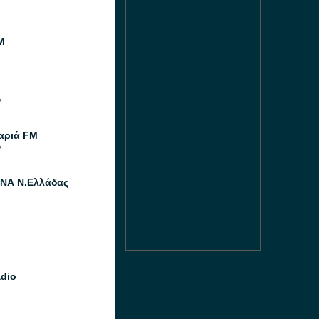
M
M
αριά FM
M
ΝΑ Ν.Ελλάδας
dio