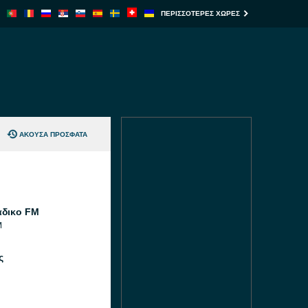
ΠΕΡΙΣΣΌΤΕΡΕΣ ΧΏΡΕΣ
ΆΚΟΥΣΑ ΠΡΌΣΦΑΤΑ
άδικο FM
M
ς