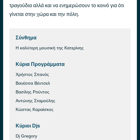
τραγούδια αλλά και να ενημερώσουν το κοινό για ότι
Olo Pio Pano
πριν από 44 λεπτά
Anna Vissi x ARGY
γίνεται στην χώρα και την πόλη.
Σύνθημα
Η καλύτερη μουσική της Κατερίνης
Κύρια Προγράμματα
Χρήστος Σπανός
Βανέσσα Βέντσελ
Βασίλης Ρούντος
Αντώνης Σταμούλης
Κώστας Καραίσκος
Κύριοι Djs
Dj Gregory