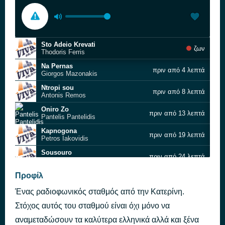
Sto Adeio Krevati
ζων
Thodoris Ferris
Na Pernas
πριν από 4 λεπτά
Giorgos Mazonakis
Ntropi sou
πριν από 8 λεπτά
Antonis Remos
Oniro Zo
πριν από 13 λεπτά
Pantelis Pantelidis
Kapnogona
πριν από 19 λεπτά
Petros Iakovidis
Sousouro
πριν από 24 λεπτά
Andromaxi
Ti Thelo Ego Me Sena
Προφίλ
πριν από 29 λεπτά
Giorgos Sabanis
Ένας ραδιοφωνικός σταθμός από την Κατερίνη.
Elpida
πριν από 34 λεπτά
Constantinos Arguros
Στόχος αυτός του σταθμού είναι όχι μόνο να
Duo Kardies
αναμεταδώσουν τα καλύτερα ελληνικά αλλά και ξένα
πριν από 39 λεπτά
Ivan Greko, Mixalis Karagkounis