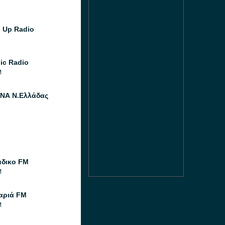
 Up Radio
ic Radio
M
ΝΑ Ν.Ελλάδας
άδικο FM
M
αριά FM
M