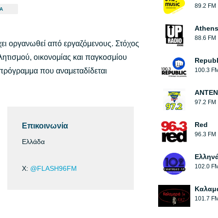
89.2 FM
Α
Athens
88.6 FM
χει οργανωθεί από εργαζόμενους. Στόχος
θλητισμού, οικονομίας και παγκοσμίου
Republ
 πρόγραμμα που αναμεταδίδεται
100.3 F
ΑΝΤΕΝ
97.2 FM
Red
Επικοινωνία
96.3 FM
Ελλάδα
Ελλην
102.0 F
X:
@FLASH96FM
Καλαμ
101.7 F