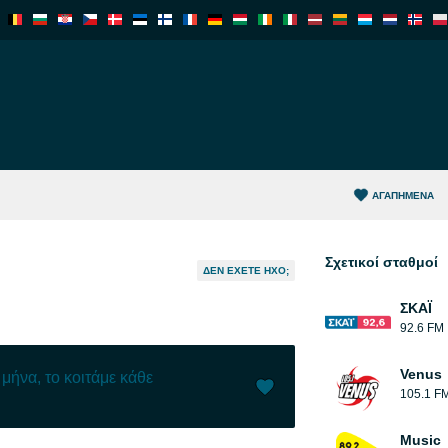
ΑΓΑΠΗΜΈΝΑ
Σχετικοί σταθμοί
ΔΕΝ ΈΧΕΤΕ ΉΧΟ;
ΣΚΑΪ
92.6 FM
Venus
μήνα, το κοιτάμε κάθε
105.1 F
Μου αρέσει (
0
)
(
0
)
Music