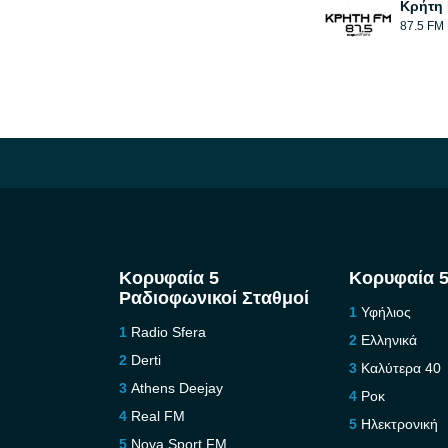
Κρήτη 
87.5 FM
Κορυφαία 5
Κορυφαία 5
Ραδιοφωνικοί Σταθμοί
Υφήλιος
Radio Sfera
Ελληνικά
Derti
Καλύτερα 40
Athens Deejay
Ροκ
Real FM
Ηλεκτρονική
Nova Sport FM